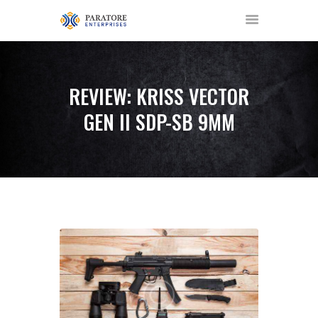
REVIEW: KRISS VECTOR
GEN II SDP-SB 9MM
HOME
ABOUT US
AWARDS
MEET OUR TEAM
SERVICES
NEWS
EVENTS
GALLERY
CONTACT US